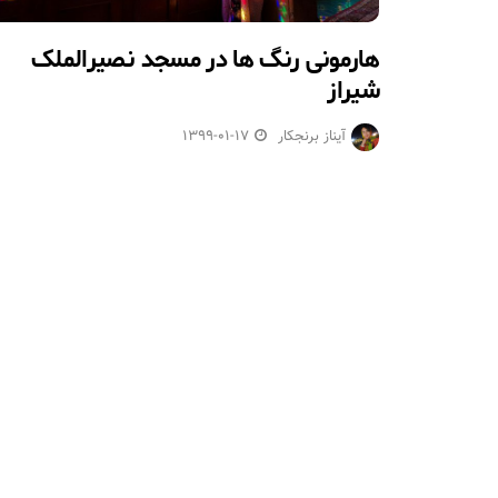
هارمونی رنگ ها در مسجد نصیرالملک
شیراز
آیناز برنجکار
1399-01-17