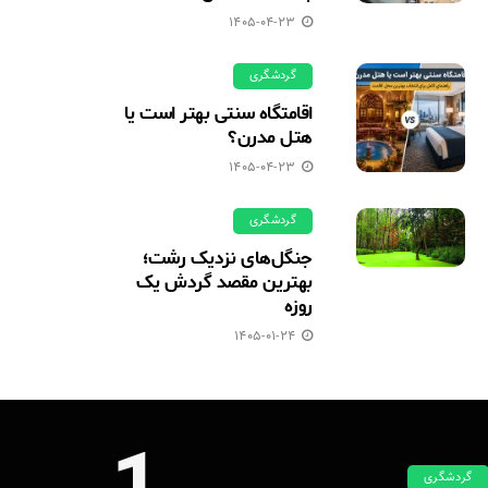
1405-04-23
گردشگری
اقامتگاه سنتی بهتر است یا
هتل مدرن؟
1405-04-23
گردشگری
جنگل‌های نزدیک رشت؛
بهترین مقصد گردش یک
روزه
1405-01-24
گردشگری