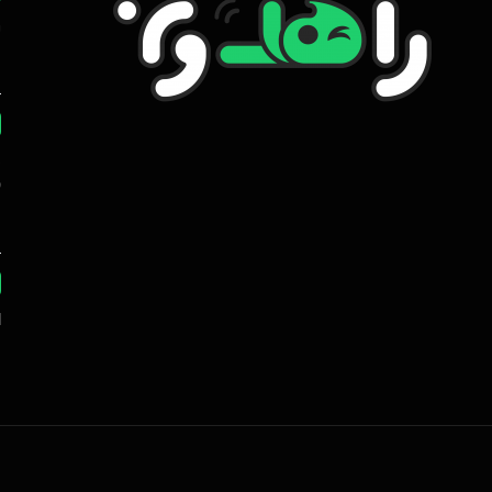
ر
ه
ب
ا