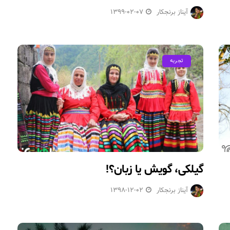
آیناز برنجکار
1399-02-07
تجربه
گیلکی، گویش یا زبان؟!
آیناز برنجکار
1398-12-02