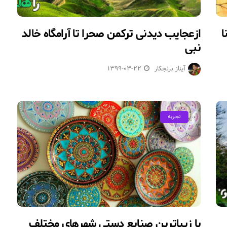
ا
ازعجایب دیدنی ترکمن صحرا تا آرامگاه خالد
نبی
آیناز برنجکار
1399-03-22
تجربه
با زیباترین صنایع دستی شهرهای مختلف