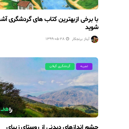
با برخی ازبهترین کتاب های گردشگری آشن
شوید
آیناز برنجکار
1399-05-28
تجربه
گردشگری گیلان
چشم اندازهای دیدنی از روستای زیبای