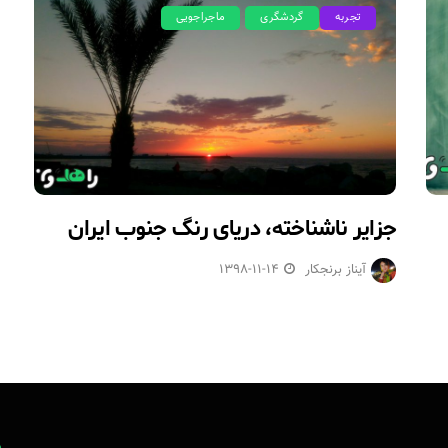
تجربه
گردشگری
ماجراجویی
جزایر ناشناخته، دریای رنگ جنوب ایران
آیناز برنجکار
1398-11-14