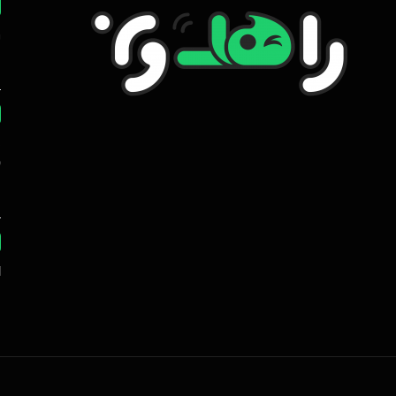
ر
ه
ب
ا