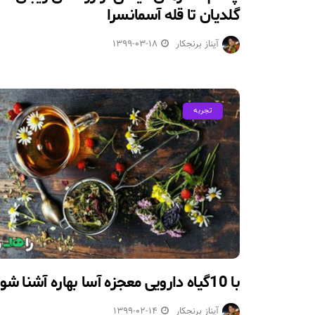
گلدیان تا قله آسمانسرا
آیناز برنجکار
1399-03-18
تجربه
با 10گیاه دارویی معجزه آسا بهاره آشنا شوید
آیناز برنجکار
1399-02-14