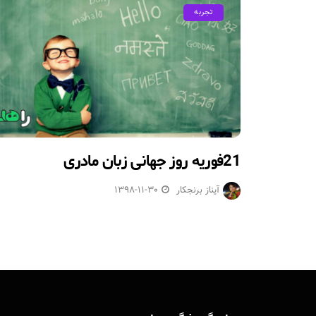
تجربه
21فوریه روز جهانی زبان مادری
آیناز برنجکار
1398-11-30