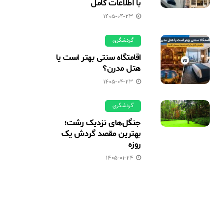
با اطلاعات کامل
1405-04-23
گردشگری
اقامتگاه سنتی بهتر است یا
هتل مدرن؟
1405-04-23
گردشگری
جنگل‌های نزدیک رشت؛
بهترین مقصد گردش یک
روزه
1405-01-24