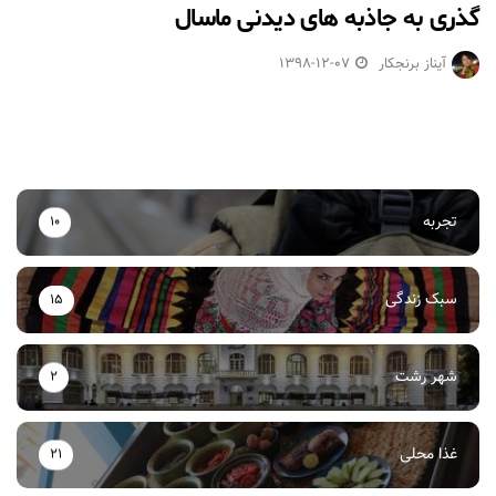
گذری به جاذبه های دیدنی ماسال
آیناز برنجکار
1398-12-07
تجربه
10
سبک زندگی
15
شهر رشت
2
غذا محلی
21